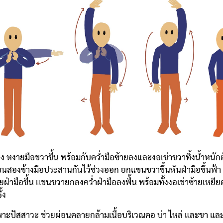
งายมือขวาขึ้น พร้อมกับคว่ำมือซ้ายลงและงอเข่าขวาทิ้งน้ำหนักตั
ขนสองข้างมือประสานกันไว้ช่วงออก ยกแขนขวาขึ้นหันฝ่ามือขึ้นฟ้า 
ฝ่ามือขึ้น แขนขวายกลงคว่ำฝ่ามือลงพื้น พร้อมทั้งงอเข่าซ้ายเหย
้ง
ะปัสสาวะ ช่วยผ่อนคลายกล้ามเนื้อบริเวณคอ บ่า ไหล่ และขา แล