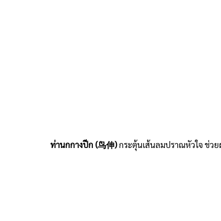
ท่านกกางปีก (鸟伸)
กระตุ้นเส้นลมปราณหัวใจ ช่วยผ