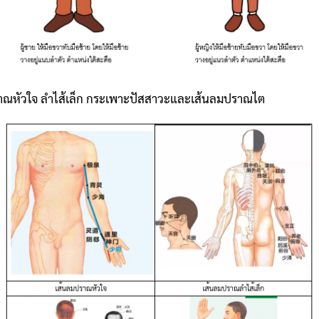
ลมปราณหัวใจ ลำไส้เล็ก กระเพาะปัสสาวะและเส้นลมปราณไต