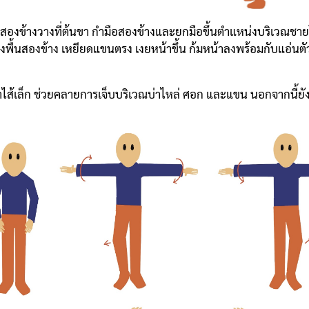
มือสองข้างวางที่ต้นขา กำมือสองข้างและยกมือขึ้นตำแหน่งบริเวณ
ลงพื้นสองข้าง เหยียดแขนตรง เงยหน้าขึ้น ก้มหน้าลงพร้อมกับแอ่นตัว
ส้เล็ก ช่วยคลายการเจ็บบริเวณบ่าไหล่ ศอก และแขน นอกจากนี้ยั