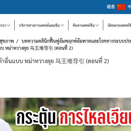
语言
จักเรา
บริการทางการแพทย์แผนจีน
ค้นหาแพทย์จีน
นัดหมายแพทย์จ
แลสุขภาพ
บทความคลินิกฟื้นฟูอัมพฤกษ์อัมพาตและโรคทางระบบป
ิ่นแบบ หม่าหวางตุย 马王堆导引 (ตอนที่ 2)
กเต๋าอิ่นแบบ หม่าหวางตุย 马王堆导引 (ตอนที่ 2)