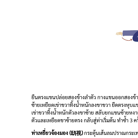
ยืนตรงแขนปล่อยสองข้างลำตัว กางแขนออกสองข้าง ห
ซ้ายเหยียดเข่าขวาทิ้งน้ำหนักลงขาขวา ยืดตรงหุบแ
เข่าขวาทิ้งน้ำหนักตัวลงขาซ้าย สลับยกแขนซ้ายหงาย
ตัวและเหยียดขาซ้ายตรง กลับสู่ท่าเริ่มต้น ทำซ้ำ 3 ครั
ท่าเหยี่ยวจ้องมอง (鸱视)
กระตุ้นเส้นลมปราณกระเพา