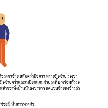
วลงขาซ้าย สลับคว่ำมือขวา หงายมือซ้าย งอเข่า
มือซ้ายคว่ำและเหยียดแขนซ้ายลงพื้น พร้อมทั้งงอ
ียดเข่าขวาทิ้งน้ำหนังลงขาขวา ลดแขนซ้ายลงข้างลำ
ะช่วยฝึกในการทรงตัว