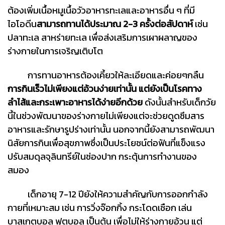
ต้องเพิ่มเนื้อหมูเนื้อวัวอาหารทะเลและอาหารอื่น ๆ ที่มี
ไอโอดีน
สามารถทานได้ประมาณ 2-3 ครั้งต่อสัปดาห์
เช่น
ปลาทะเล สาหร่ายทะเล เพื่อส่งเสริมการเผาผลาญของ
ร่างกายในการเจริญเติบโต
การทานอาหารต้องเคี้ยวให้ละเอียดและค่อยๆกลืน
การกินเร็วไม่เพียงแต่อ้วนง่ายเท่านั้น แต่ยังเป็นโรคทาง
ลำไส้และกระเพาะอาหารได้ง่ายอีกด้วย
ดังนั้นสําหรับเด็กวัย
นี้ในช่วงพัฒนาของร่างกายไม่เพียงแต่จะช่วยดูดซึมสาร
อาหารและรักษารูปร่างเท่านั้น นอกจากนี้ยังสามารถพัฒนา
นิสัยการกินเพื่อสุขภาพซึ่งเป็นประโยชน์ต่อฟันที่แข็งแรง
ปรับสมดุลจุลินทรีย์ในช่องปาก กระตุ้นการทำงานของ
สมอง
เด็กอายุ 7-12 ปียังให้ความสําคัญกับการออกกําลัง
กายที่เหมาะสม เช่น การวิ่งจ๊อกกิ้ง กระโดดเชือก เล่น
บาสเกตบอล ฟุตบอล เป็นต้น เพื่อไม่ให้ร่างกายอ้วน แต่