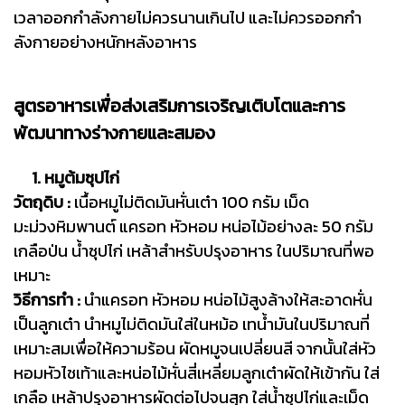
เวลาออกกําลังกายไม่ควรนานเกินไป และไม่ควรออกกํา
ลังกายอย่างหนักหลังอาหาร
สูตรอาหารเพื่อส่งเสริมการเจริญเติบโตและการ
พัฒนาทางร่างกายและสมอง
1. หมูต้มซุปไก่
วัตถุดิบ :
เนื้อหมูไม่ติดมันหั่นเต๋า 100 กรัม เม็ด
มะม่วงหิมพานต์ แครอท หัวหอม หน่อไม้อย่างละ 50 กรัม
เกลือป่น น้ำซุปไก่ เหล้าสำหรับปรุงอาหาร ในปริมาณที่พอ
เหมาะ
วิธีการทำ :
นำแครอท หัวหอม หน่อไม้สูงล้างให้สะอาดหั่น
เป็นลูกเต๋า นำหมูไม่ติดมันใส่ในหม้อ เทน้ำมันในปริมาณที่
เหมาะสมเพื่อให้ความร้อน ผัดหมูจนเปลี่ยนสี จากนั้นใส่หัว
หอมหัวไชเท้าและหน่อไม้หั่นสี่เหลี่ยมลูกเต๋าผัดให้เข้ากัน ใส่
เกลือ เหล้าปรุงอาหารผัดต่อไปจนสุก ใส่น้ำซุปไก่และเม็ด