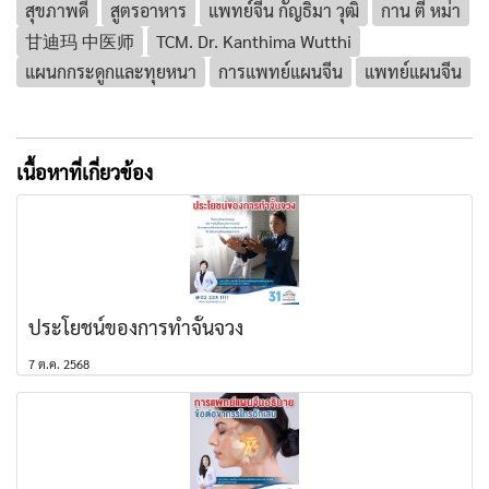
สุขภาพดี
สูตรอาหาร
แพทย์จีน กัญธิมา วุฒิ
กาน ตี๋ หม่า
甘迪玛 中医师
TCM. Dr. Kanthima Wutthi
แผนกกระดูกและทุยหนา
การแพทย์แผนจีน
แพทย์แผนจีน
เนื้อหาที่เกี่ยวข้อง
ประโยชน์ของการทำจั้นจวง
7 ต.ค. 2568