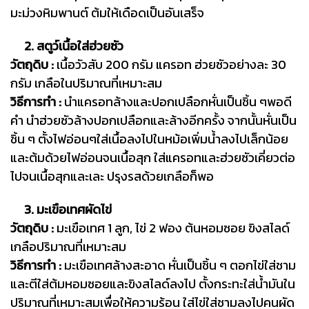
มะม่วงหิมพานต์ ต้มให้เดือดเป็นอันเสร็จ
2. สตูว์เนื้อใส่ฮ่วยซัว
วัตถุดิบ :
เนื้อวัวสับ 200 กรัม แครอท ฮ่วยซัวอย่างละ 30
กรัม เกลือในปริมาณที่เหมาะสม
วิธีการทำ :
นำแครอทล้างและปอกเปลือกหั่นเป็นชิ้น ๆพอดี
คำ นำฮ่วยซัวล้างปอกเปลือกและล้างอีกครั้ง จากนั้นหั่นเป็น
ชิ้น ๆ ตั้งไฟอ่อนๆใส่เนื้อลงไปในหม้อเพิ่มน้ำลงไปเล็กน้อย
และต้มด้วยไฟอ่อนจนเนื้อสุก ใส่แครอทและฮ่วยซัวเคี่ยวต่อ
ไปจนเนื้อสุกและเละ ปรุงรสด้วยเกลือก็พอ
3. มะเขือเทศผัดไข่
วัตถุดิบ :
มะเขือเทศ 1 ลูก, ไข่ 2 ฟอง ต้นหอมซอย ขิงสไลด์
เกลือปริมาณที่เหมาะสม
วิธีการทำ :
มะเขือเทศล้างสะอาด หั่นเป็นชิ้น ๆ ตอกไข่ใส่ชาม
และตีใส่ต้มหอมซอยและขิงสไลด์ลงไป ตั้งกระทะใส่น้ำมันใน
ปริมาณที่เหมาะสมเพื่อให้ความร้อน ใส่ไข่ใส่ชามลงไปคนผัด