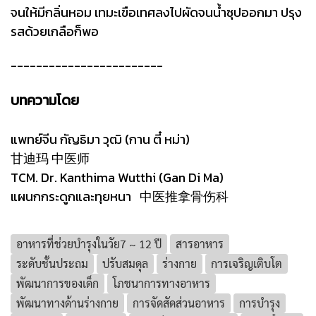
จนให้มีกลิ่นหอม เทมะเขือเทศลงไปผัดจนน้ำซุปออกมา ปรุง
รสด้วยเกลือก็พอ
------------------------
บทความโดย
แพทย์จีน กัญธิมา วุฒิ (กาน ตี๋ หม่า)
甘迪玛 中医师
TCM. Dr. Kanthima Wutthi (Gan Di Ma)
แผนกกระดูกและทุยหนา 中医推拿骨伤科
อาหารที่ช่วยบำรุงในวัย7 ~ 12 ปี
สารอาหาร
ระดับชั้นประถม
ปรับสมดุล
ร่างกาย
การเจริญเติบโต
พัฒนาการของเด็ก
โภชนาการทางอาหาร
พัฒนาทางด้านร่างกาย
การจัดสัดส่วนอาหาร
การบำรุง