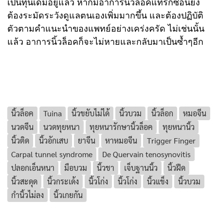
เป็นทุนเดิมอยู่แล้ว หากมีอาการนิ้วล็อคแทรกซ้อนยิ่ง
ต้องระมัดระวังดูแลตนเองเพิ่มมากขึ้น และต้องปฏิบัติ
ตัวตามคำแนะนำของแพทย์อย่างเคร่งครัด ไม่เช่นนั้น
แล้ว อาการนิ้วล็อคก็จะไม่หายและกลับมาเป็นซ้ำๆอีก
นิ้วล็อค
Tuina
นิ้วขยับไม่ได้
นิ้วบวม
นิ้วล็อก
หมอจีน
นวดจีน
นวดทุยหนา
ทุยหนารักษานิ้วล็อค
ทุยหนานิ้ว
นิ้วติด
นิ้วอักเสบ
ยาจีน
หาหมอจีน
Trigger Finger
Carpal tunnel syndrome
De Quervain tenosynovitis
ปลอกเอ็นหนา
มือบวม
นิ้วชา
เจ็บฐานนิ้ว
นิ้วฝืด
นิ้วสะดุด
นิ้วกระเด้ง
นิ้วโก่ง
นิ้วโก่ง
นิ้วแข็ง
นิ้วบวม
กำนิ้วไม่ลง
นิ้วเกยกัน